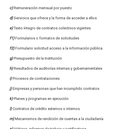
c)
Remuneración mensual por puesto
d)
Servicios que ofrece y la forma de acceder a ellos
e)
Texto íntegro de contratos colectivos vigentes
f1)
Formularios o formatos de solicitudes
f2)
Formulario solicitud acceso a la información pública
g)
Presupuesto de la Institución
h)
Resultados de auditorías internas y gubernamentales
i)
Procesos de contrataciones
j)
Empresas y personas que han incumplido contratos
k)
Planes y programas en ejecución
l)
Contratos de crédito externos o internos
m)
Mecanismos de rendición de cuentas a la ciudadanía
n)
Viáticos, informes de trabajo y justificativos