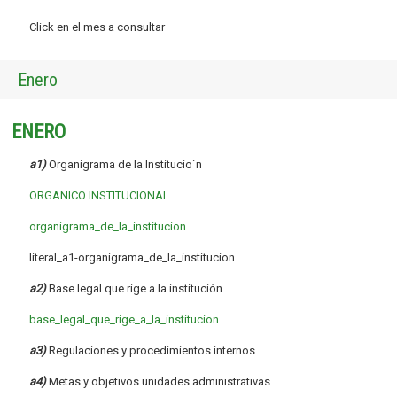
Click en el mes a consultar
Enero
ENERO
a1)
Organigrama de la Institucio´n
ORGANICO INSTITUCIONAL
organigrama_de_la_institucion
literal_a1-organigrama_de_la_institucion
a2)
Base legal que rige a la institución
base_legal_que_rige_a_la_institucion
a3)
Regulaciones y procedimientos internos
a4)
Metas y objetivos unidades administrativas