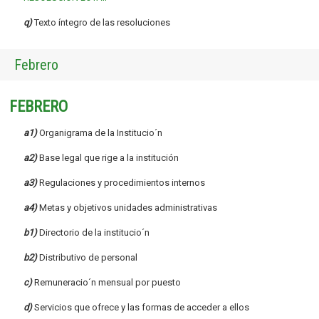
q)
Texto íntegro de las resoluciones
Febrero
FEBRERO
a1)
Organigrama de la Institucio´n
a2)
Base legal que rige a la institución
a3)
Regulaciones y procedimientos internos
a4)
Metas y objetivos unidades administrativas
b1)
Directorio de la institucio´n
b2)
Distributivo de personal
c)
Remuneracio´n mensual por puesto
d)
Servicios que ofrece y las formas de acceder a ellos