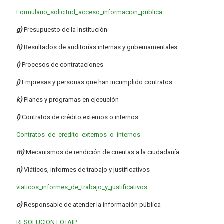
Formulario_solicitud_acceso_informacion_publica
g)
Presupuesto de la Institución
h)
Resultados de auditorías internas y gubernamentales
i)
Procesos de contrataciones
j)
Empresas y personas que han incumplido contratos
k)
Planes y programas en ejecución
l)
Contratos de crédito externos o internos
Contratos_de_credito_externos_o_internos
m)
Mecanismos de rendición de cuentas a la ciudadanía
n)
Viáticos, informes de trabajo y justificativos
viaticos_informes_de_trabajo_y_justificativos
o)
Responsable de atender la información pública
RESOLUCION LOTAIP