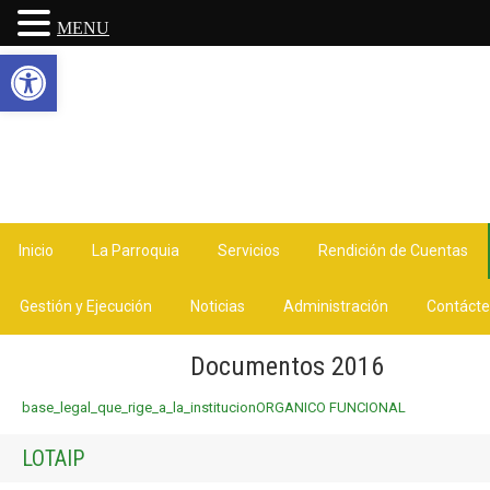
MENU
Abrir barra de herramientas
Inicio
La Parroquia
Servicios
Rendición de Cuentas
Gestión y Ejecución
Noticias
Administración
Contáct
Documentos 2016
base_legal_que_rige_a_la_institucion
ORGANICO FUNCIONAL
LOTAIP