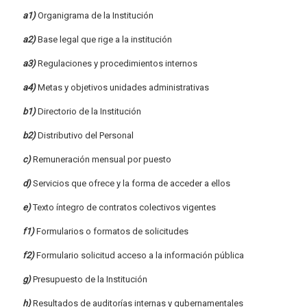
a1)
Organigrama de la Institución
a2)
Base legal que rige a la institución
a3)
Regulaciones y procedimientos internos
a4)
Metas y objetivos unidades administrativas
b1)
Directorio de la Institución
b2)
Distributivo del Personal
c)
Remuneración mensual por puesto
d)
Servicios que ofrece y la forma de acceder a ellos
e)
Texto íntegro de contratos colectivos vigentes
f1)
Formularios o formatos de solicitudes
f2)
Formulario solicitud acceso a la información pública
g)
Presupuesto de la Institución
h)
Resultados de auditorías internas y gubernamentales