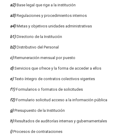
a2)
Base legal que rige a la institución
a3)
Regulaciones y procedimientos internos
a4)
Metas y objetivos unidades administrativas
b1)
Directorio de la Institución
b2)
Distributivo del Personal
c)
Remuneración mensual por puesto
d)
Servicios que ofrece y la forma de acceder a ellos
e)
Texto íntegro de contratos colectivos vigentes
f1)
Formularios o formatos de solicitudes
f2)
Formulario solicitud acceso a la información pública
g)
Presupuesto de la Institución
h)
Resultados de auditorías internas y gubernamentales
i)
Procesos de contrataciones