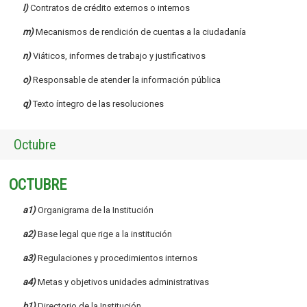
l)
Contratos de crédito externos o internos
m)
Mecanismos de rendición de cuentas a la ciudadanía
n)
Viáticos, informes de trabajo y justificativos
o)
Responsable de atender la información pública
q)
Texto íntegro de las resoluciones
Octubre
OCTUBRE
a1)
Organigrama de la Institución
a2)
Base legal que rige a la institución
a3)
Regulaciones y procedimientos internos
a4)
Metas y objetivos unidades administrativas
b1)
Directorio de la Institución