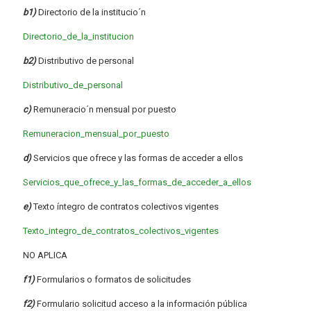
b1)
Directorio de la institucio´n
Directorio_de_la_institucion
b2)
Distributivo de personal
Distributivo_de_personal
c)
Remuneracio´n mensual por puesto
Remuneracion_mensual_por_puesto
d)
Servicios que ofrece y las formas de acceder a ellos
Servicios_que_ofrece_y_las_formas_de_acceder_a_ellos
e)
Texto íntegro de contratos colectivos vigentes
Texto_integro_de_contratos_colectivos_vigentes
NO APLICA
f1)
Formularios o formatos de solicitudes
f2)
Formulario solicitud acceso a la información pública