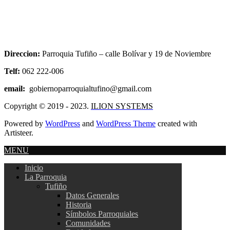
Direccion:
Parroquia Tufiño – calle Bolívar y 19 de Noviembre
Telf:
062 222-006
email:
gobiernoparroquialtufino@gmail.com
Copyright © 2019 - 2023.
ILION SYSTEMS
Powered by
WordPress
and
WordPress Theme
created with
Artisteer.
MENU
Inicio
La Parroquia
Tufiño
Datos Generales
Historia
Símbolos Parroquiales
Comunidades