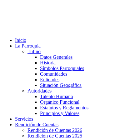
Inicio
La Parroquia
Tufiño
Datos Generales
Historia
Símbolos Parroquiales
Comunidades
Entidades
Situación Geográfica
Autoridades
Talento Humano
Orgánico Funcional
Estatutos y Reglamentos
Principios y Valores
Servicios
Rendición de Cuentas
Rendición de Cuentas 2026
Rendición de Cuentas 2025