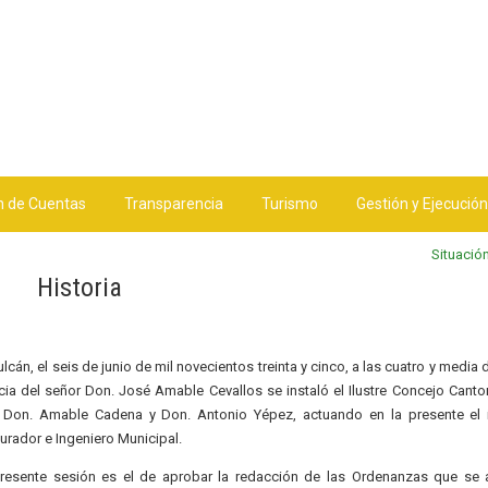
n de Cuentas
Transparencia
Turismo
Gestión y Ejecución
Situació
Historia
lcán, el seis de junio de mil novecientos treinta y cinco, a las
cuatro y media d
cia del señor Don. José Amable Cevallos se instaló el Ilustre Concejo
Canton
 Don.
Amable Cadena y Don. Antonio Yépez, actuando en la presente el i
curador e Ingeniero Municipal.
 presente sesión es el de aprobar la redacción de las Ordenanzas que se