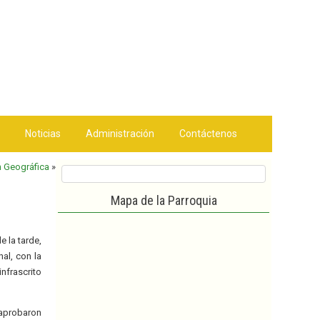
Noticias
Administración
Contáctenos
n Geográfica
»
Mapa de la Parroquia
e la tarde,
al, con la
nfrascrito
 aprobaron