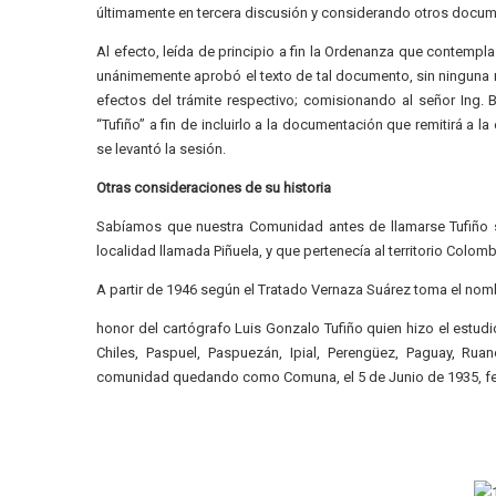
últimamente en tercera discusión y considerando otros docum
Al efecto, leída de principio a fin la Ordenanza que contempl
unánimemente aprobó el texto de tal documento, sin ninguna 
efectos del trámite respectivo; comisionando al señor Ing. B
“Tufiño” a fin de incluirlo a la documentación que remitirá a l
se levantó la sesión.
Otras consideraciones de su historia
Sabíamos que nuestra Comunidad antes de llamarse Tufiño s
localidad llamada Piñuela, y que pertenecía al territorio Colom
A partir de 1946 según el Tratado Vernaza Suárez toma el nom
honor del cartógrafo Luis Gonzalo Tufiño quien hizo el estu
Chiles, Paspuel, Paspuezán, Ipial, Perengüez, Paguay, Rua
comunidad quedando como Comuna, el 5 de Junio de 1935, fecha