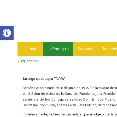
Abrir barra de herramientas
Inicio
La Parroquia
Servicios
Rendició
«
Síguenos en…
Se erige a parroquia “Tufiño”
Sesión Extraordinaria del 6 de junio de 1935
“En la ciudad de Tu
en el Salón de Actos de la Casa del Pueblo, bajo la
Presiden
asistencia de los Concejales señores Don. Enrique Proaño,
Secretario. Concurren, además el Sr. Jefe Político, Sindico Pro
Inmediatamente, la Presidencia indica que el objeto de la