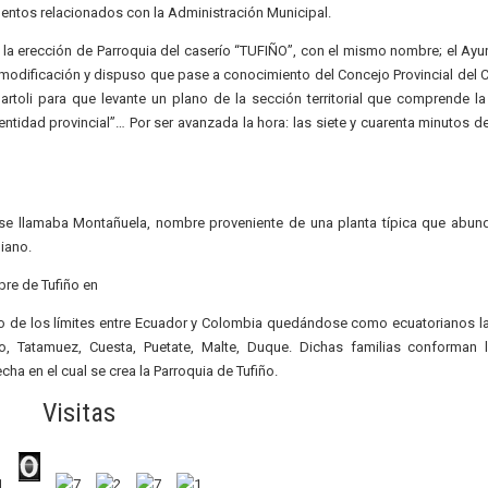
entos relacionados con la Administración Municipal.
a la erección de Parroquia del caserío “TUFIÑO”, con el mismo nombre; el Ayu
modificación y dispuso que pase a conocimiento del Concejo Provincial del C
artoli para que levante un plano de la sección territorial que comprende la
a entidad provincial”… Por ser avanzada la hora: las siete y cuarenta minutos d
e llamaba Montañuela, nombre proveniente de una planta típica que abun
biano.
bre de Tufiño en
dio de los límites entre Ecuador y Colombia quedándose como ecuatorianos la
no, Tatamuez, Cuesta, Puetate, Malte, Duque. Dichas familias conforman 
 en el cual se crea la Parroquia de Tufiño.
Visitas