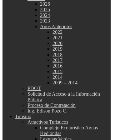
2026
2025
2024
2023
Años Anteriores
2022
2021
2020
2019
2018
2017
2016
2015
2014
2009 – 2014
PDOT
Solicitud de Acceso a la Información
Pública
Proceso de Contratación
Ing. Edison Pozo C.
Turismo
Atractivos Turísticos
Complejo Ecoturístico Aguas
Hediondas
Lagunas Verdes