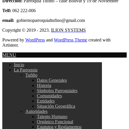
Direccion:
Parroquia Tufiño – calle Bolívar y 19 de Noviembre
Telf:
062 222-006
email:
gobiernoparroquialtufino@gmail.com
Copyright © 2019 - 2023.
ILION SYSTEMS
Powered by
WordPress
and
WordPress Theme
created with
Artisteer.
MENU
Inicio
La Parroquia
Tufiño
Datos Generales
Historia
Símbolos Parroquiales
Comunidades
Entidades
Situación Geográfica
Autoridades
Talento Humano
Orgánico Funcional
Estatutos y Reglamentos