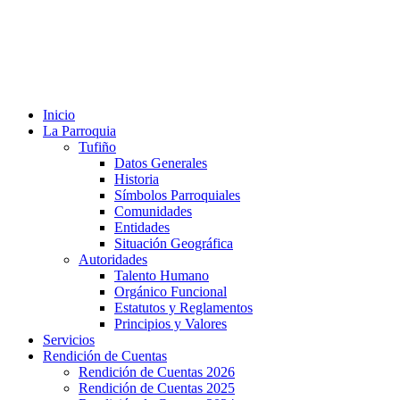
Inicio
La Parroquia
Tufiño
Datos Generales
Historia
Símbolos Parroquiales
Comunidades
Entidades
Situación Geográfica
Autoridades
Talento Humano
Orgánico Funcional
Estatutos y Reglamentos
Principios y Valores
Servicios
Rendición de Cuentas
Rendición de Cuentas 2026
Rendición de Cuentas 2025