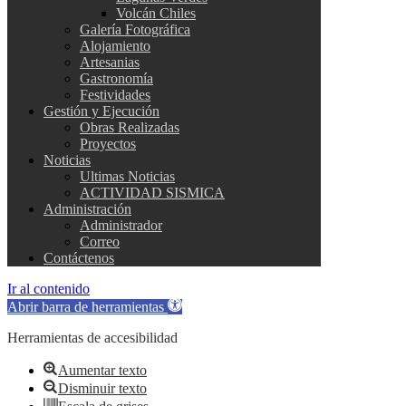
Volcán Chiles
Galería Fotográfica
Alojamiento
Artesanias
Gastronomía
Festividades
Gestión y Ejecución
Obras Realizadas
Proyectos
Noticias
Ultimas Noticias
ACTIVIDAD SISMICA
Administración
Administrador
Correo
Contáctenos
Ir al contenido
Abrir barra de herramientas
Herramientas de accesibilidad
Aumentar texto
Disminuir texto