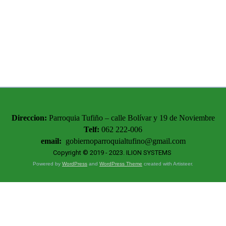
Direccion:
Parroquia Tufiño – calle Bolívar y 19 de Noviembre
Telf:
062 222-006
email:
gobiernoparroquialtufino@gmail.com
Copyright © 2019 - 2023.
ILION SYSTEMS
Powered by
WordPress
and
WordPress Theme
created with Artisteer.